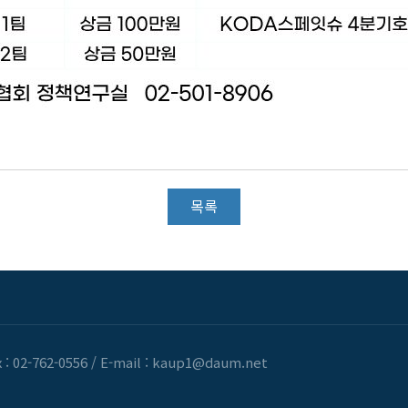
목록
 : 02-762-0556
/
E-mail : kaup1@daum.net