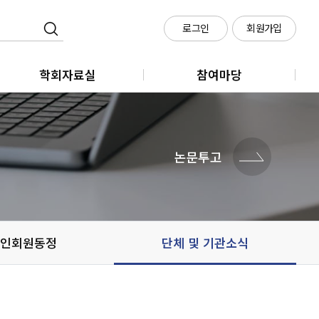
로그인
회원가입
학회자료실
참여마당
학회지
클라우드 회의실 신청
학술대회
논문투고
메타시티포럼
정책세미나
인회원동정
단체 및 기관소식