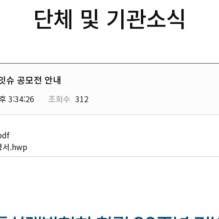
단체 및 기관소식
잇슈 공모전 안내
후 3:34:26
조회수
312
df
서.hwp