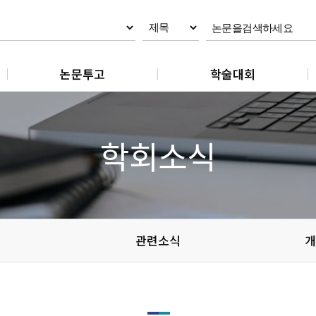
논문투고
학술대회
논문제출
춘계학술대회
논문 작성지침
추계학술대회
학회소식
논문 편집규정
논문 윤리규정
관련소식
개