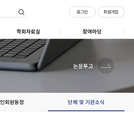
로그인
회원가입
학회자료실
참여마당
학회지
클라우드 회의실 신청
학술대회
논문투고
메타시티포럼
정책세미나
인회원동정
단체 및 기관소식