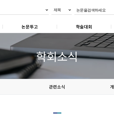
논문투고
학술대회
논문제출
춘계학술대회
논문 작성지침
추계학술대회
학회소식
논문 편집규정
논문 윤리규정
관련소식
개