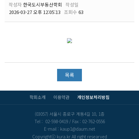
작성자
한국도시부동산학회
작성일
2026-03-27 오후 12:05:13
조회수
63
목록
학회소개
이용약관
개인정보처리방침
(03057) 서울시 종로구 계동4길 10, 1층
Tel : 02-598-0419
/
Fax : 02-762-0556
E-mail : kaup1@daum.net
Copyrightⓒ kura.kr All right researved