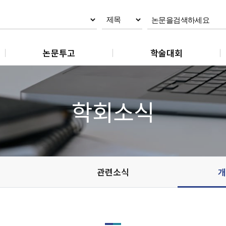
논문투고
학술대회
논문제출
춘계학술대회
논문 작성지침
추계학술대회
학회소식
논문 편집규정
논문 윤리규정
관련소식
개