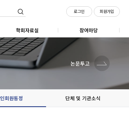
로그인
회원가입
학회자료실
참여마당
학회지
클라우드 회의실 신청
학술대회
논문투고
메타시티포럼
정책세미나
인회원동정
단체 및 기관소식