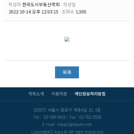
작성자
한국도시부동산학회
작성일
2022-10-14 오후 12:03:15
조회수
1,505
목록
학회소개
이용약관
개인정보처리방침
(03057) 서울시 종로구 계동4길 10, 1층
Tel : 02-598-0419
/
Fax : 02-762-0556
E-mail : kaup1@daum.net
Copyrightⓒ kura.kr All right researved