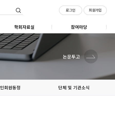
로그인
회원가입
학회자료실
참여마당
학회지
클라우드 회의실 신청
학술대회
논문투고
메타시티포럼
정책세미나
인회원동정
단체 및 기관소식