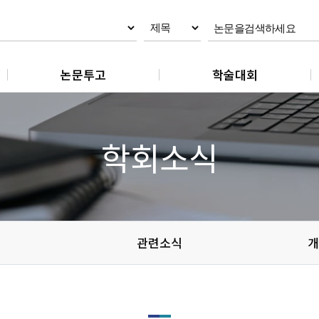
논문투고
학술대회
논문제출
춘계학술대회
논문 작성지침
추계학술대회
학회소식
논문 편집규정
논문 윤리규정
관련소식
개