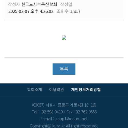
작성자
한국도시부동산학회
작성일
2025-02-07 오후 4:26:02
조회수
1,817
목록
학회소개
이용약관
개인정보처리방침
(03057) 서울시 종로구 계동4길 10, 1층
Tel : 02-598-0419
/
Fax : 02-762-0556
E-mail : kaup1@daum.net
Copyrightⓒ kura.kr All right researved