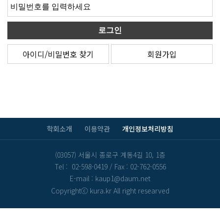
아이디/비밀번호 찾기
회원가입
학회소개
이용약관
개인정보처리방침
(03057) 서울시 종로구 계동4길 10, 1층
Tel : 02-598-0419
/
Fax : 02-762-0556
E-mail : kaup1@daum.net
Copyrightⓒ kura.kr All right researved