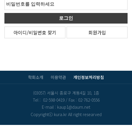
아이디/비밀번호 찾기
회원가입
학회소개
이용약관
개인정보처리방침
(03057) 서울시 종로구 계동4길 10, 1층
Tel : 02-598-0419
/
Fax : 02-762-0556
E-mail : kaup1@daum.net
Copyrightⓒ kura.kr All right researved