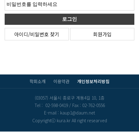
아이디/비밀번호 찾기
회원가입
학회소개
이용약관
개인정보처리방침
(03057) 서울시 종로구 계동4길 10, 1층
Tel : 02-598-0419
/
Fax : 02-762-0556
E-mail : kaup1@daum.net
Copyrightⓒ kura.kr All right researved