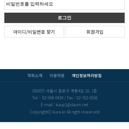
아이디/비밀번호 찾기
회원가입
학회소개
이용약관
개인정보처리방침
(03057) 서울시 종로구 계동4길 10, 1층
Tel : 02-598-0419
/
Fax : 02-762-0556
E-mail : kaup1@daum.net
Copyrightⓒ kura.kr All right researved