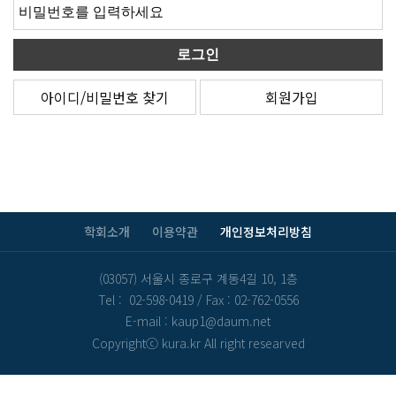
아이디/비밀번호 찾기
회원가입
학회소개
이용약관
개인정보처리방침
(03057) 서울시 종로구 계동4길 10, 1층
Tel : 02-598-0419
/
Fax : 02-762-0556
E-mail : kaup1@daum.net
Copyrightⓒ kura.kr All right researved