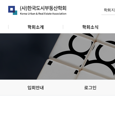
학회소개
학회소식
인사말
공지사항
연혁
학회활동
정관
관련소식
조직 및 임원
개인회원동정
단체 및 기관소식
입회안내
로그인