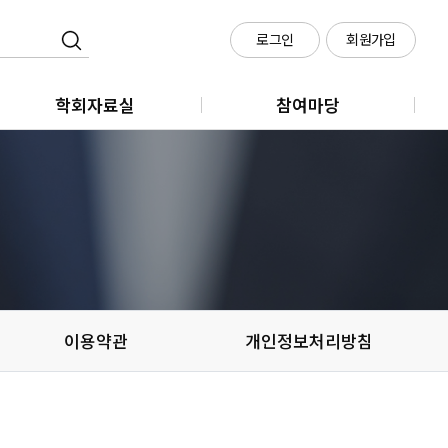
로그인
회원가입
학회자료실
참여마당
학회지
클라우드 회의실 신청
학술대회
메타시티포럼
정책세미나
이용약관
개인정보처리방침