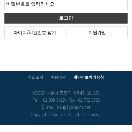
아이디/비밀번호 찾기
회원가입
학회소개
이용약관
개인정보처리방침
(03057) 서울시 종로구 계동4길 10, 1층
Tel : 02-598-0419
/
Fax : 02-762-0556
E-mail : kaup1@daum.net
Copyrightⓒ kura.kr All right researved