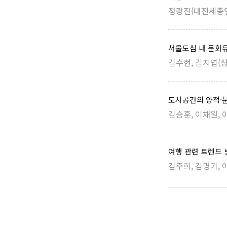
정광진(대전세종연
서울도심 내 문화유
김수현, 김지엽(성
도시공간의 양적·
김승훈, 이채원, 
여행 관련 트렌드 
김주희, 김명기, 