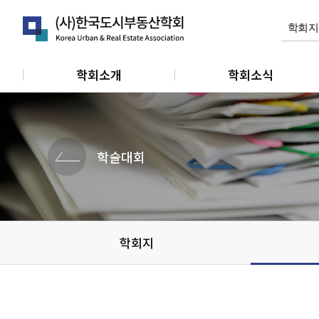
학회소개
학회소식
인사말
공지사항
연혁
학회활동
학술대회
정관
관련소식
조직 및 임원
개인회원동정
단체 및 기관소식
학회지