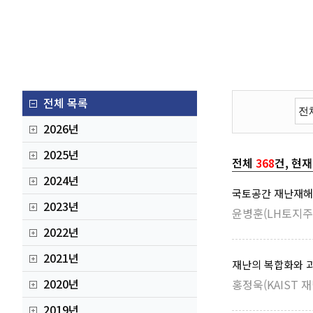
전체 목록
2026년
2025년
전체
368
건, 현
2024년
국토공간 재난재해
2023년
윤병훈(LH토지주
2022년
2021년
재난의 복합화와 
2020년
홍정욱(KAIST 
2019년