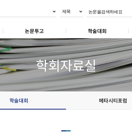
논문투고
학술대회
논문제출
춘계학술대회
논문 작성지침
추계학술대회
학회자료실
논문 편집규정
논문 윤리규정
학술대회
메타시티포럼