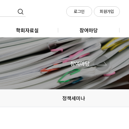
로그인
회원가입
학회자료실
참여마당
학회지
클라우드 회의실 신청
학술대회
참여마당
메타시티포럼
정책세미나
정책세미나