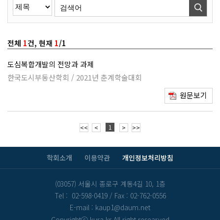
전체
1
건, 현재
1
/1
도심복합개발의 전망과 과제
한국도시부동산학회 / 2021년 춘계학술대회
원문보기
1
<<
<
>
>>
학회소개
이용약관
개인정보처리방침
(03057) 서울시 종로구 계동4길 10, 1층
Tel : 02-598-0419
/
Fax : 02-762-0556
E-mail : kaup1@daum.net
Copyrightⓒ kura.kr All right researved