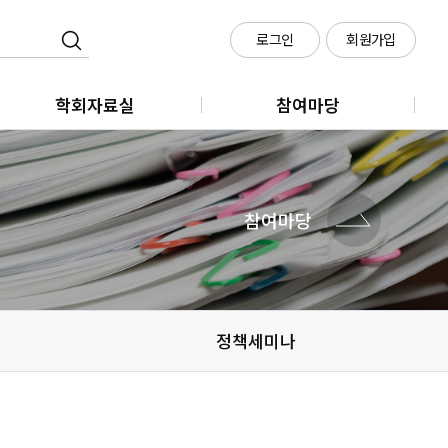
로그인
회원가입
학회자료실
참여마당
학회지
클라우드 회의실 신청
학술대회
참여마당
메타시티포럼
정책세미나
정책세미나