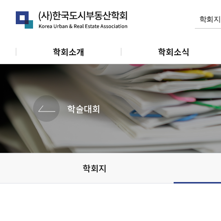
학회소개
학회소식
인사말
공지사항
연혁
학회활동
학술대회
정관
관련소식
조직 및 임원
개인회원동정
단체 및 기관소식
학회지