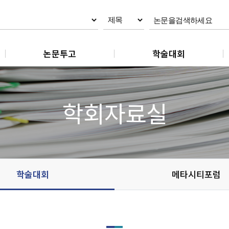
논문투고
학술대회
논문제출
춘계학술대회
논문 작성지침
추계학술대회
학회자료실
논문 편집규정
논문 윤리규정
학술대회
메타시티포럼