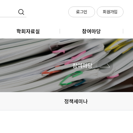
로그인
회원가입
학회자료실
참여마당
학회지
클라우드 회의실 신청
학술대회
참여마당
메타시티포럼
정책세미나
정책세미나