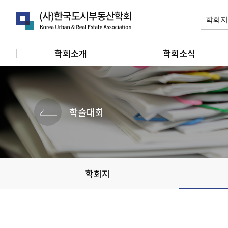
학회소개
학회소식
인사말
공지사항
연혁
학회활동
학술대회
정관
관련소식
조직 및 임원
개인회원동정
단체 및 기관소식
학회지