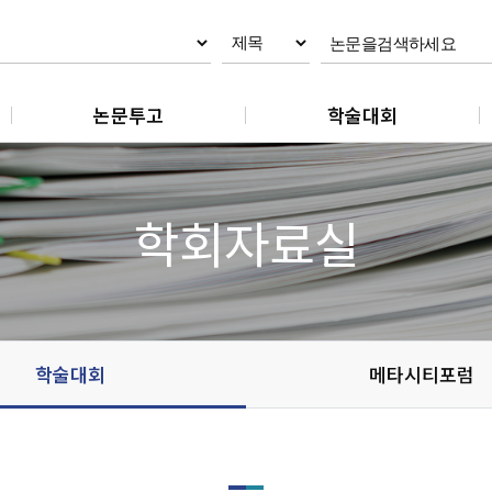
논문투고
학술대회
논문제출
춘계학술대회
논문 작성지침
추계학술대회
학회자료실
논문 편집규정
논문 윤리규정
학술대회
메타시티포럼