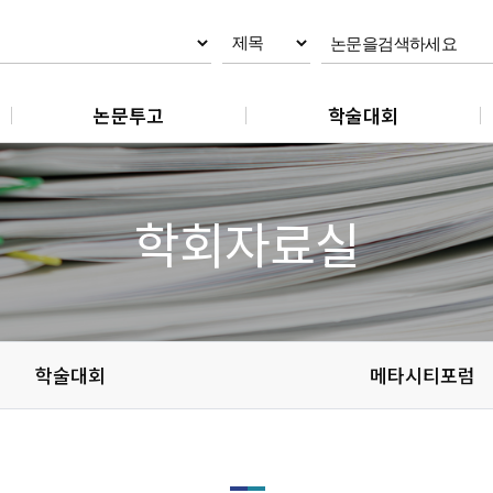
논문투고
학술대회
논문제출
춘계학술대회
논문 작성지침
추계학술대회
학회자료실
논문 편집규정
논문 윤리규정
학술대회
메타시티포럼