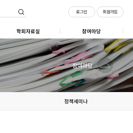
로그인
회원가입
학회자료실
참여마당
학회지
클라우드 회의실 신청
학술대회
참여마당
메타시티포럼
정책세미나
정책세미나