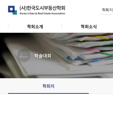
학회소개
학회소식
인사말
공지사항
연혁
학회활동
학술대회
정관
관련소식
조직 및 임원
개인회원동정
단체 및 기관소식
학회지