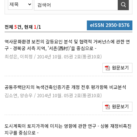
eISSN 2950-8576
전체
5
건, 현재
1
/1
역사문화환경 보전의 갈등요인 분석 및 협력적 거버넌스에 관한 연
구 - 경복궁 서측 지역, '서촌(西村)'을 중심으로 -
최성은, 이희정 / 2014년 10월. 05권 2호(통권10호)
원문보기
공동주택단지의 녹색건축인증기준 개정 전후 평가항목 비교분석
김소연, 양승우 / 2014년 10월. 05권 2호(통권10호)
원문보기
도시계획이 토지가격에 미치는 영향에 관한 연구 - 상봉 재정비촉진
지구를 중심으로 -