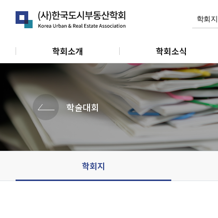
학회소개
학회소식
인사말
공지사항
연혁
학회활동
학술대회
정관
관련소식
조직 및 임원
개인회원동정
단체 및 기관소식
학회지