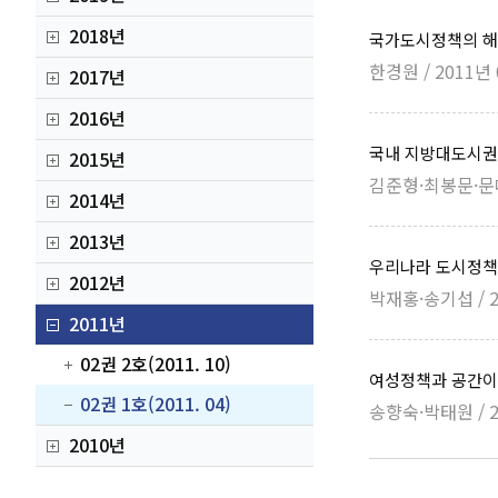
2018년
국가도시정책의 해
한경원 / 2011년 
2017년
2016년
국내 지방대도시권
2015년
김준형·최봉문·문대헌
2014년
2013년
우리나라 도시정책
2012년
박재홍·송기섭 / 2
2011년
02권 2호(2011. 10)
여성정책과 공간이
02권 1호(2011. 04)
송향숙·박태원 / 2
2010년