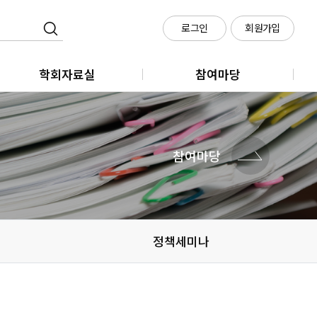
로그인
회원가입
학회자료실
참여마당
학회지
클라우드 회의실 신청
학술대회
참여마당
메타시티포럼
정책세미나
정책세미나