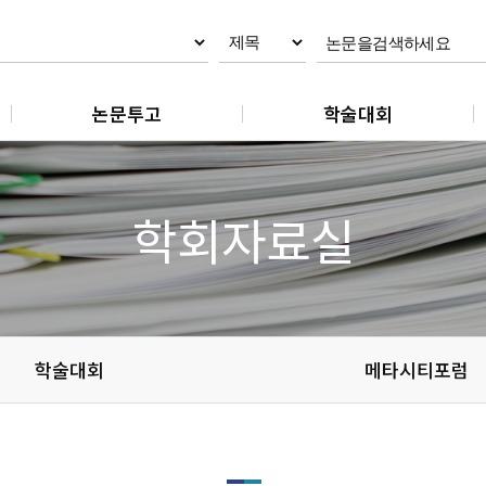
논문투고
학술대회
논문제출
춘계학술대회
논문 작성지침
추계학술대회
학회자료실
논문 편집규정
논문 윤리규정
학술대회
메타시티포럼